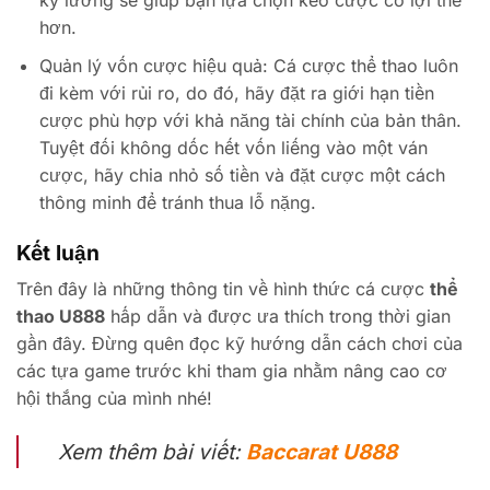
kỹ lưỡng sẽ giúp bạn lựa chọn kèo cược có lợi thế
hơn.
Quản lý vốn cược hiệu quả: Cá cược thể thao luôn
đi kèm với rủi ro, do đó, hãy đặt ra giới hạn tiền
cược phù hợp với khả năng tài chính của bản thân.
Tuyệt đối không dốc hết vốn liếng vào một ván
cược, hãy chia nhỏ số tiền và đặt cược một cách
thông minh để tránh thua lỗ nặng.
Kết luận
Trên đây là những thông tin về hình thức cá cược
thể
thao U888
hấp dẫn và được ưa thích trong thời gian
gần đây. Đừng quên đọc kỹ hướng dẫn cách chơi của
các tựa game trước khi tham gia nhằm nâng cao cơ
hội thắng của mình nhé!
Xem thêm bài viết:
Baccarat U888