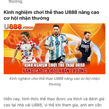
thưởng.
Kinh nghiệm chơi thể thao U888 nâng cao
cơ hội nhận thưởng
Kinh nghiệm chơi thể thao U888 nâng cao cơ hội nhận
thưởng
Hiện nay, hình thức thể thao được ưa thích và đánh giá
cao tại nhà cái U888, vì thế khi tham gia, anh em cần