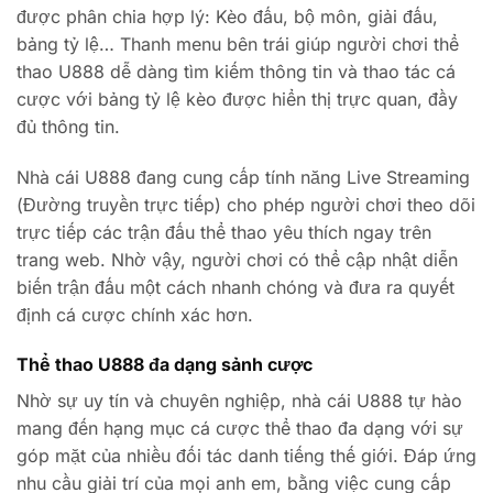
được phân chia hợp lý: Kèo đấu, bộ môn, giải đấu,
bảng tỷ lệ… Thanh menu bên trái giúp người chơi thể
thao U888 dễ dàng tìm kiếm thông tin và thao tác cá
cược với bảng tỷ lệ kèo được hiển thị trực quan, đầy
đủ thông tin.
Nhà cái U888 đang cung cấp tính năng Live Streaming
(Đường truyền trực tiếp) cho phép người chơi theo dõi
trực tiếp các trận đấu thể thao yêu thích ngay trên
trang web. Nhờ vậy, người chơi có thể cập nhật diễn
biến trận đấu một cách nhanh chóng và đưa ra quyết
định cá cược chính xác hơn.
Thể thao U888 đa dạng sảnh cược
Nhờ sự uy tín và chuyên nghiệp, nhà cái U888 tự hào
mang đến hạng mục cá cược thể thao đa dạng với sự
góp mặt của nhiều đối tác danh tiếng thế giới. Đáp ứng
nhu cầu giải trí của mọi anh em, bằng việc cung cấp