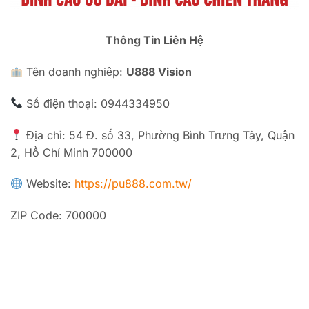
Thông Tin Liên Hệ
Tên doanh nghiệp:
U888 Vision
Số điện thoại: 0944334950
Địa chỉ: 54 Đ. số 33, Phường Bình Trưng Tây, Quận
2, Hồ Chí Minh 700000
Website:
https://pu888.com.tw/
ZIP Code: 700000