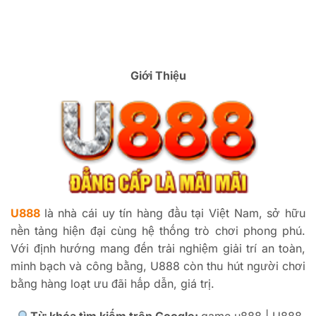
Giới Thiệu
U888
là nhà cái uy tín hàng đầu tại Việt Nam, sở hữu
nền tảng hiện đại cùng hệ thống trò chơi phong phú.
Với định hướng mang đến trải nghiệm giải trí an toàn,
minh bạch và công bằng, U888 còn thu hút người chơi
bằng hàng loạt ưu đãi hấp dẫn, giá trị.