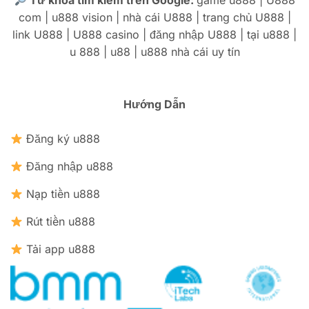
Từ khóa tìm kiếm trên Google:
game u888 | U888
com | u888 vision | nhà cái U888 | trang chủ U888 |
link U888 | U888 casino | đăng nhập U888 | tại u888 |
u 888 | u88 | u888 nhà cái uy tín
Hướng Dẫn
Đăng ký u888
Đăng nhập u888
Nạp tiền u888
Rút tiền u888
Tải app u888