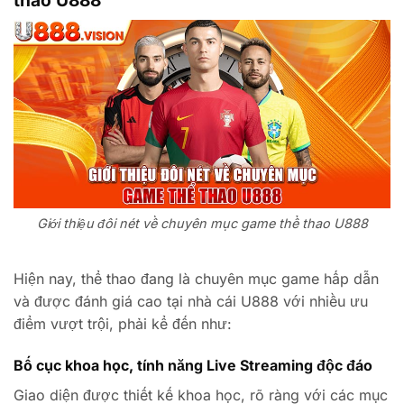
Giới thiệu đôi nét về chuyên mục game thể thao U888
Hiện nay, thể thao đang là chuyên mục game hấp dẫn
và được đánh giá cao tại nhà cái U888 với nhiều ưu
điểm vượt trội, phải kể đến như:
Bố cục khoa học, tính năng Live Streaming độc đáo
Giao diện được thiết kế khoa học, rõ ràng với các mục