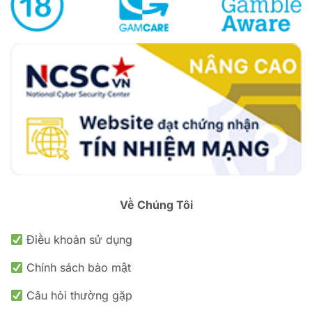
Về Chúng Tôi
Điều khoản sử dụng
Chính sách bảo mật
Câu hỏi thường gặp