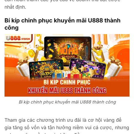
nhất định.
Bí kíp chinh phục khuyến mãi U888 thành
công
Bí kíp chinh phục khuyến mãi U888 thành công
Tham gia các chương trình ưu đãi là cơ hội vàng để
gia tăng số vốn và tận hưởng niềm vui cá cược, nhưng