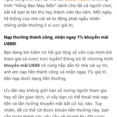
trình “Hồng Bao May Mắn” dành cho tất cả người chơi,
bất kể bạn là tân thủ hay thành viên lâu năm. Mỗi ngày,
hệ thống của nhà cái sẽ tự động phát ngẫu nhiên
những phần thưởng lì xì cực giá trị.
Nạp thưởng thành công, nhận ngay 1% khuyến mãi
U888!
Bạn đang tìm kiếm cơ hội gia tăng số vốn của mình khi
tham gia cá cược trực tuyến? Đừng bỏ lỡ chương trình
khuyến mãi U888
vô cùng hấp dẫn từ nhà cái uy tín,
anh em nạp tiền thành công và nhận ngay 1% giá trị
tiền nạp dưới dạng tiền thưởng.
Ưu đãi này không giới hạn số lượng người tham gia
hay số lần giao dịch, vì vậy bạn có thể thoải mái nạp
tiền và tận hưởng khuyến mãi bất cứ lúc nào. Tuy
nhiên, để có thể rút được khoản tiền thưởng này, bạn
cần hoàn thành các yêu cầu về doanh thu đặt cược