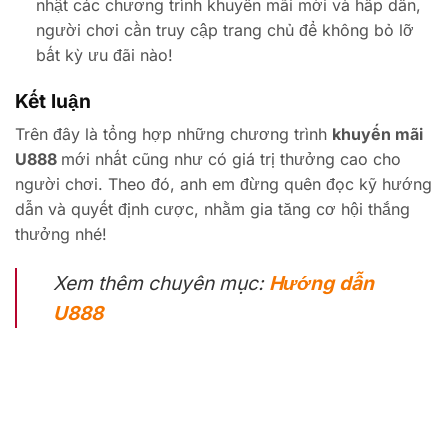
nhật các chương trình khuyến mãi mới và hấp dẫn,
người chơi cần truy cập trang chủ để không bỏ lỡ
bất kỳ ưu đãi nào!
Kết luận
Trên đây là tổng hợp những chương trình
khuyến mãi
U888
mới nhất cũng như có giá trị thưởng cao cho
người chơi. Theo đó, anh em đừng quên đọc kỹ hướng
dẫn và quyết định cược, nhằm gia tăng cơ hội thắng
thưởng nhé!
Xem thêm chuyên mục:
Hướng dẫn
U888