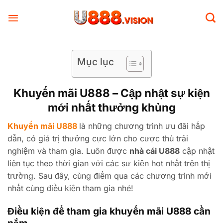
Skip
to
content
Mục lục
Khuyến mãi U888 – Cập nhật sự kiện
mới nhất thưởng khủng
Khuyến mãi U888
là những chương trình ưu đãi hấp
dẫn, có giá trị thưởng cực lớn cho cược thủ trải
nghiệm và tham gia. Luôn được
nhà cái U888
cập nhật
liên tục theo thời gian với các sự kiện hot nhất trên thị
trường. Sau đây, cùng điểm qua các chương trình mới
nhất cùng điều kiện tham gia nhé!
Điều kiện để tham gia khuyến mãi U888 cần
nắm