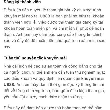
Đăng ký thành viên
Điều kiện tiên quyết để tham gia bất kỳ chương trình
khuyến mãi nào tại U888 là bạn phải sở hữu tài khoản
thành viên hợp lệ. Việc cược thủ tham gia đăng ký tài
khoản hoàn toàn miễn phí và chỉ mất vài phút để hoàn
thành. Anh em hãy đảm bảo cung cấp thông tin chính
xác và đầy đủ để thuận tiện cho quá trình xác minh sau
này.
Tuân thủ nguyên tắc khuyến mãi
Nhà cái luôn đề cao sự an toàn và công bằng cho tất
cả người chơi, vì thế anh em cần tuân thủ nghiêm ngặt
các điều khoản và quy định liên quan đến
khuyến mãi
U888
. Anh em hãy dành thời gian đọc kỹ thông tin chi
tiết về từng chương trình, bao gồm điều kiện tham gia,
yêu cầu đặt cược, cách thức nhận thưởng,…
Điều này để đảm bảo cược thủ hoàn toàn có thể nắm