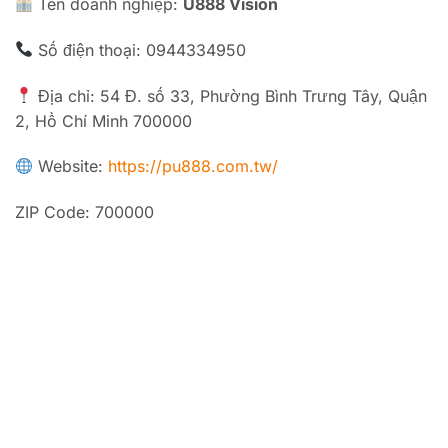
Tên doanh nghiệp:
U888 Vision
Số điện thoại: 0944334950
Địa chỉ: 54 Đ. số 33, Phường Bình Trưng Tây, Quận
2, Hồ Chí Minh 700000
Website:
https://pu888.com.tw/
ZIP Code: 700000