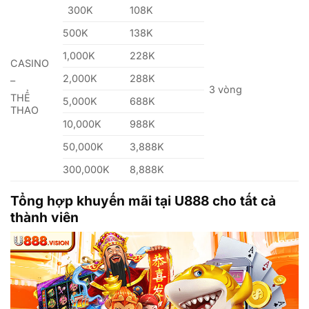
300K
108K
500K
138K
1,000K
228K
CASINO
2,000K
288K
–
3 vòng
THỂ
5,000K
688K
THAO
10,000K
988K
50,000K
3,888K
300,000K
8,888K
Tổng hợp khuyến mãi tại U888 cho tất cả
thành viên